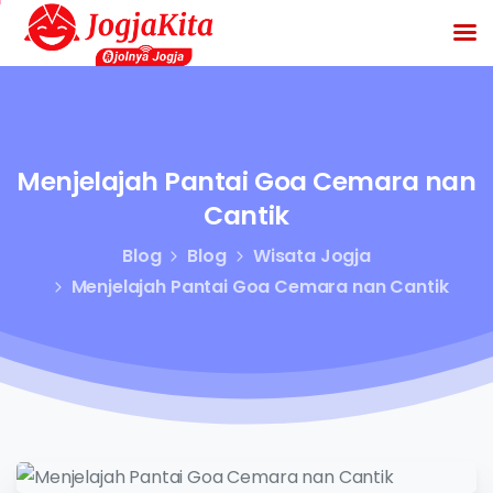
Menjelajah
Pantai
Goa
Cemara
nan
Cantik
Blog
Blog
Wisata Jogja
Menjelajah Pantai Goa Cemara nan Cantik