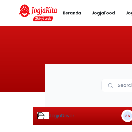
Beranda
JogjaFood
Jo
Searc
JogjaDriver
36