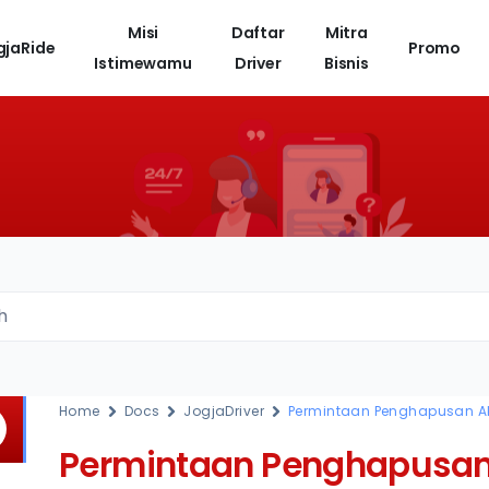
Misi
Daftar
Mitra
gjaRide
Promo
Istimewamu
Driver
Bisnis
h
Home
Docs
JogjaDriver
Permintaan Penghapusan Ak
Permintaan Penghapusan 