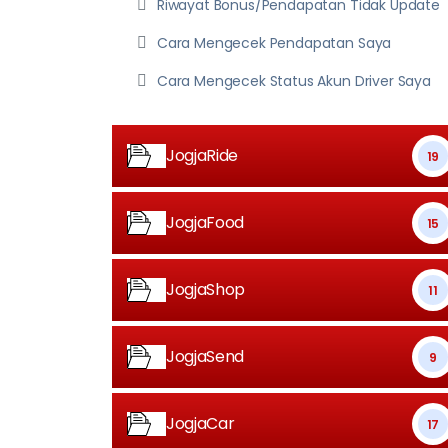
Riwayat Bonus/Pendapatan Tidak Update
Cara Mengecek Pendapatan Saya
Cara Mengecek Status Akun Driver Saya
JogjaRide
19
JogjaFood
15
JogjaShop
11
JogjaSend
9
JogjaCar
17