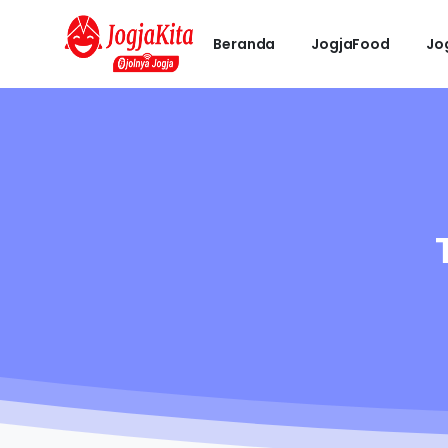
Beranda
JogjaFood
Jo