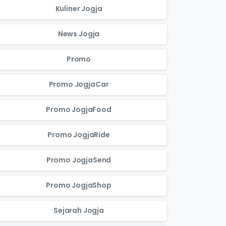
Kuliner Jogja
News Jogja
Promo
Promo JogjaCar
Promo JogjaFood
Promo JogjaRide
Promo JogjaSend
Promo JogjaShop
Sejarah Jogja