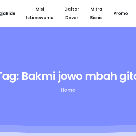
Misi
Daftar
Mitra
gjaRide
Promo
Istimewamu
Driver
Bisnis
Tag:
Bakmi
jowo
mbah
git
Home