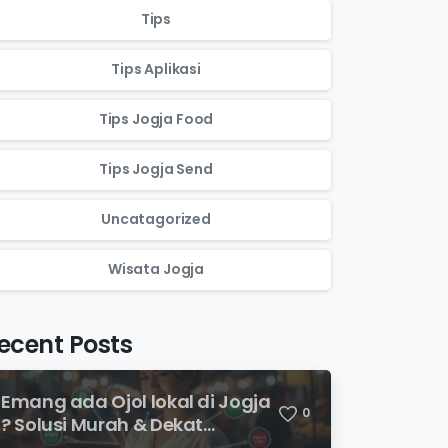
Tips
Tips Aplikasi
Tips Jogja Food
Tips Jogja Send
Uncatagorized
Wisata Jogja
ecent Posts
Emang ada Ojol lokal di Jogja
0
? Solusi Murah & Dekat
dengan Warga