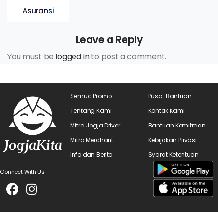
Leave a Reply
You must be
logged in
to post a comment.
Semua Promo
Pusat Bantuan
Tentang Kami
Kontak Kami
Mitra Jogja Driver
Bantuan Kemitraan
Mitra Merchant
Kebijakan Privasi
Info dan Berita
Syarat Ketentuan
Connect With Us