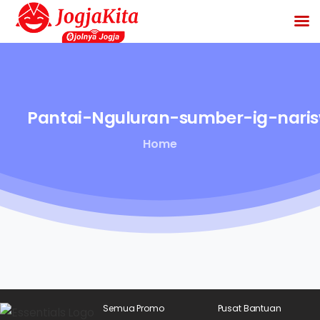
Pantai-Nguluran-sumber-ig-nari
Home
Semua Promo
Pusat Bantuan