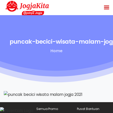
puncak-becici-wisata-malam-jog
Home
Semua Promo
Pusat Bantuan