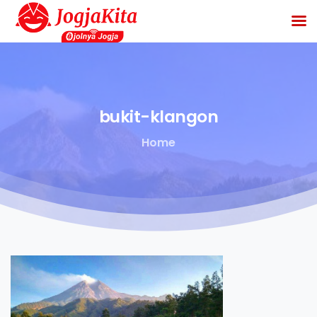
bukit-klangon
Home