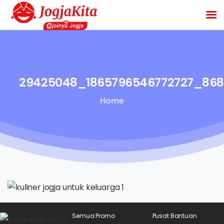
29425048_1865796546772727_868
Home
Semua Promo
Pusat Bantuan