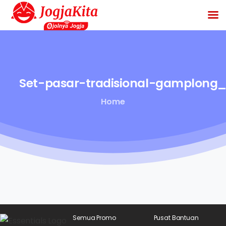
Set-pasar-tradisional-gamplong
Home
Semua Promo
Pusat Bantuan