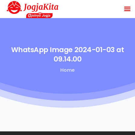
WhatsApp
Image
2024-01-03
at
09.14.00
Home