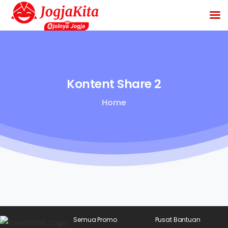
Kontent
Share
2
Home
Semua Promo
Pusat Bantuan