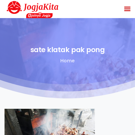
sate
klatak
pak
pong
Home