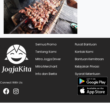
Semua Promo
Pusat Bantuan
Tentang Kami
Kontak Kami
Mitra Jogja Driver
Bantuan Kemitraan
Mitra Merchant
Kebijakan Privasi
Info dan Berita
Syarat Ketentuan
Connect With Us