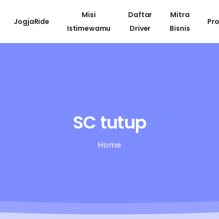
Misi
Daftar
Mitra
JogjaRide
Pr
Istimewamu
Driver
Bisnis
SC
tutup
Home