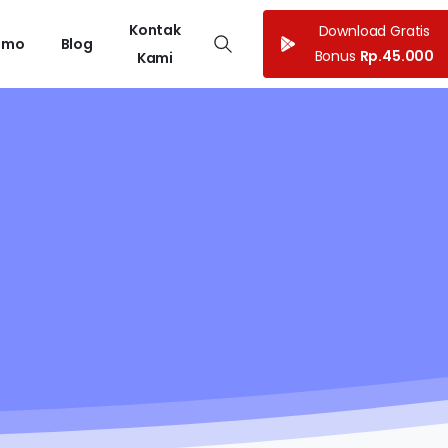
Kontak
Download Gratis
omo
Blog
Bonus
Rp.45.000
Kami