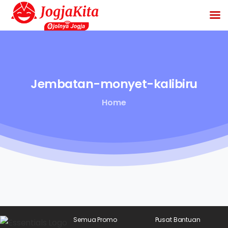
Jembatan-monyet-kalibiru
Home
Semua Promo
Pusat Bantuan