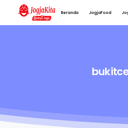
Beranda
JogjaFood
Jo
bukit