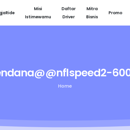
Misi
Daftar
Mitra
gjaRide
Promo
Istimewamu
Driver
Bisnis
cendana@@nflspeed2-600
Home