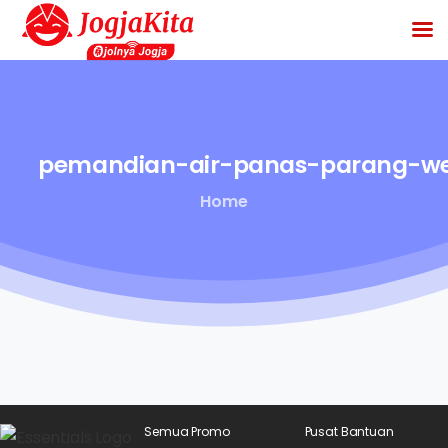
pemandian-air-panas-parang-w
Home
Semua Promo
Pusat Bantuan