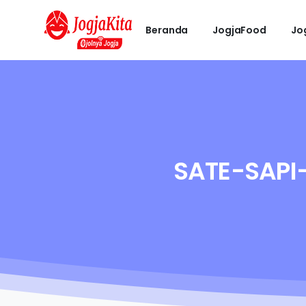
Beranda
JogjaFood
Jo
SATE-SAPI