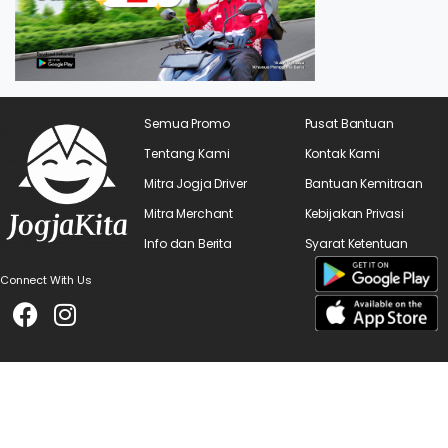
Semua Promo
Pusat Bantuan
Tentang Kami
Kontak Kami
Mitra Jogja Driver
Bantuan Kemitraan
Mitra Merchant
Kebijakan Privasi
Info dan Berita
Syarat Ketentuan
Connect With Us