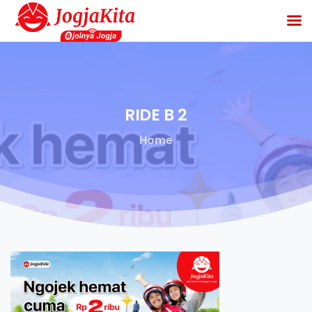
RIDE
B
2
Home