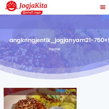
angkringjentik_jogjanyam21-750×
Home