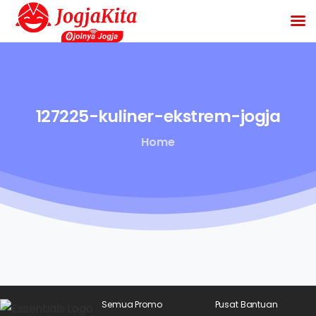
127225-kuliner-ekstrem-jogja
Home
Semua Promo
Pusat Bantuan