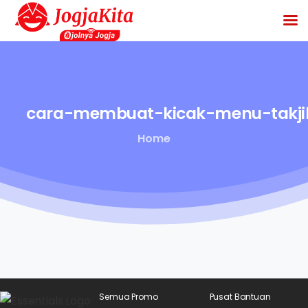
cara-membuat-kicak-menu-takjil
Home
Semua Promo
Pusat Bantuan