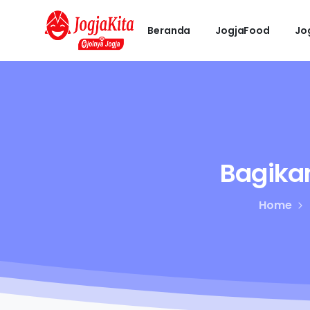
Beranda
JogjaFood
Jo
Bagika
Home