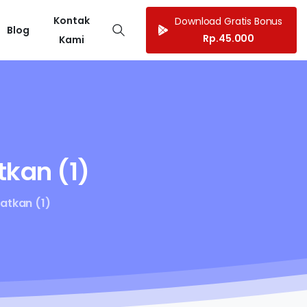
Kontak
Download Gratis Bonus
Blog
Rp.45.000
Kami
tkan
(1)
atkan (1)