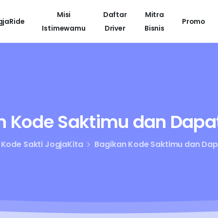
Misi
Daftar
Mitra
gjaRide
Promo
Istimewamu
Driver
Bisnis
n
Kode
Saktimu
dan
Dapa
Kode Sakti JogjaKita
Bagikan Kode Saktimu dan Dap