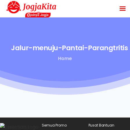
Jalur-menuju-Pantai-Parangtritis
Home
Semua Promo
Pusat Bantuan