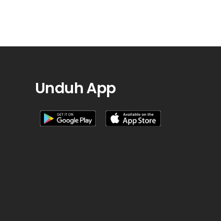
Unduh App