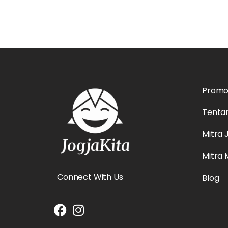
Prom
Tenta
Mitra 
Mitra
Connect With Us
Blog