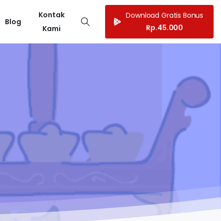
Kontak
Download Gratis Bonus
Blog
Rp.45.000
Kami