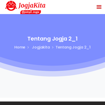
Tentang
Jogja
2_1
Home
Jogjakita
Tentang Jogja 2_1