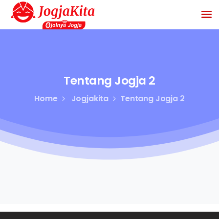
Tentang
Jogja
2
Home
Jogjakita
Tentang Jogja 2