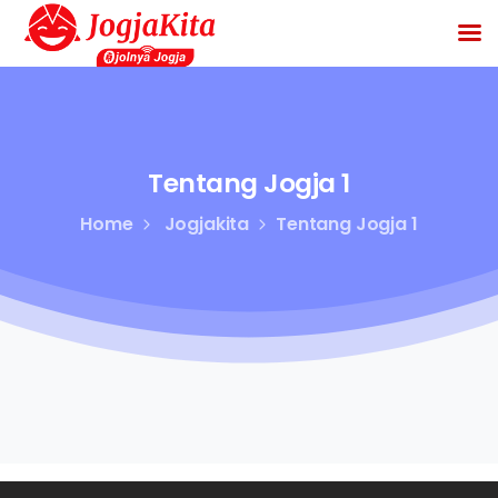
Tentang
Jogja
1
Home
Jogjakita
Tentang Jogja 1