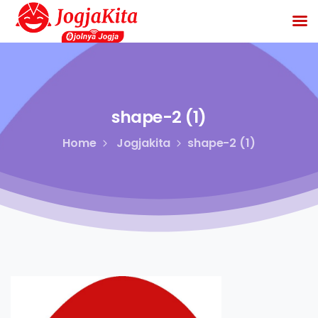
shape-2
(1)
Home
Jogjakita
shape-2 (1)