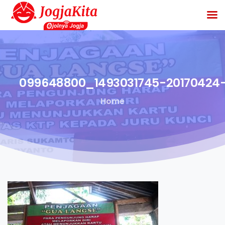
099648800_1493031745-20170424-
Home