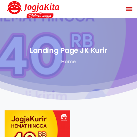
Landing
Page
JK
Kurir
Home