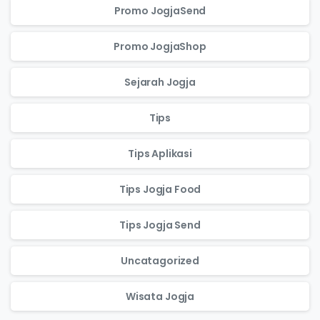
Promo JogjaSend
Promo JogjaShop
Sejarah Jogja
Tips
Tips Aplikasi
Tips Jogja Food
Tips Jogja Send
Uncatagorized
Wisata Jogja