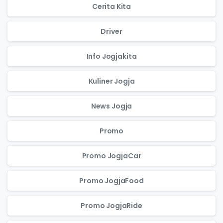
Cerita Kita
Driver
Info Jogjakita
Kuliner Jogja
News Jogja
Promo
Promo JogjaCar
Promo JogjaFood
Promo JogjaRide