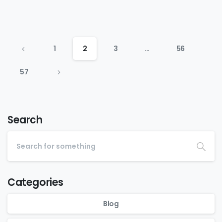
June 30, 2025
Read more
1
2
3
…
56
57
Search
Categories
Blog