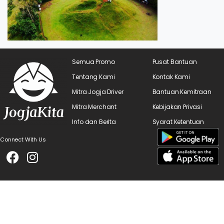
Semua Promo
Pusat Bantuan
Tentang Kami
Kontak Kami
Mitra Jogja Driver
Bantuan Kemitraan
Mitra Merchant
Kebijakan Privasi
Info dan Berita
Syarat Ketentuan
Connect With Us