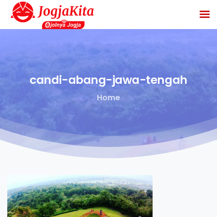
candi-abang-jawa-tengah
Home