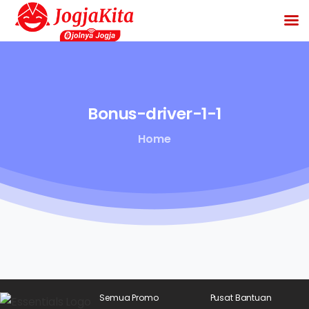
Bonus-driver-1-1
Home
Semua Promo
Pusat Bantuan