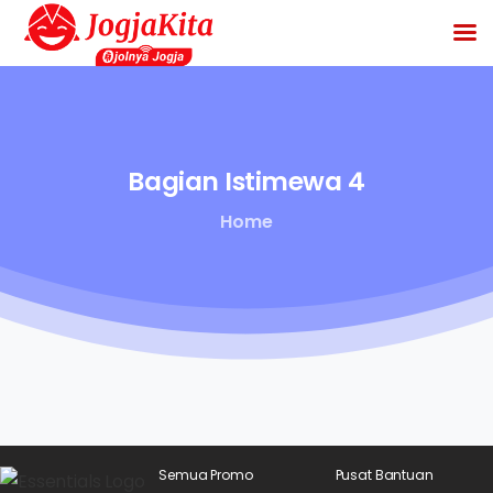
Bagian
Istimewa
4
Home
Semua Promo
Pusat Bantuan