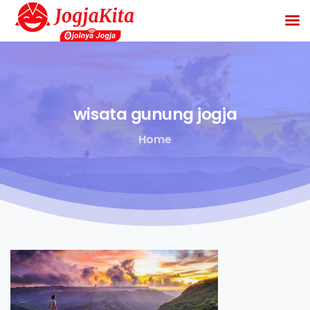
wisata
gunung
jogja
Home