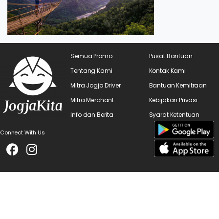
Semua Promo
Pusat Bantuan
Tentang Kami
Kontak Kami
Mitra Jogja Driver
Bantuan Kemitraan
Mitra Merchant
Kebijakan Privasi
Info dan Berita
Syarat Ketentuan
Connect With Us