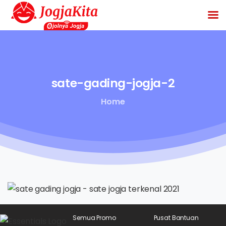
sate-gading-jogja-2
Home
Semua Promo
Pusat Bantuan