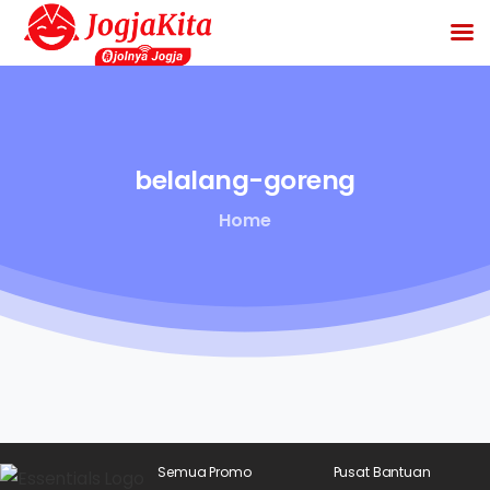
belalang-goreng
Home
Semua Promo
Pusat Bantuan