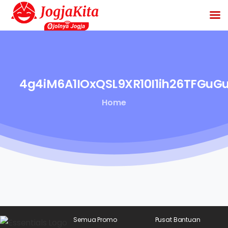
4g4iM6A1IOxQSL9XR10I1ih26TFGu
Home
Semua Promo
Pusat Bantuan