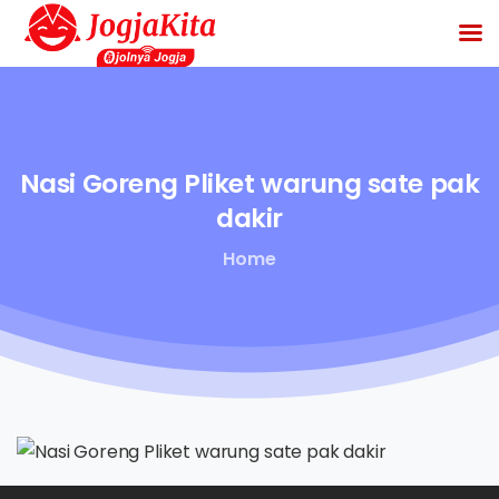
Nasi
Goreng
Pliket
warung
sate
pak
dakir
Home