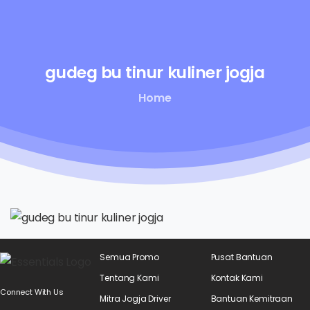
gudeg
bu
tinur
kuliner
jogja
Home
Semua Promo
Pusat Bantuan
Tentang Kami
Kontak Kami
Connect With Us
Mitra Jogja Driver
Bantuan Kemitraan