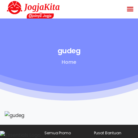
gudeg
Home
Semua Promo
Pusat Bantuan