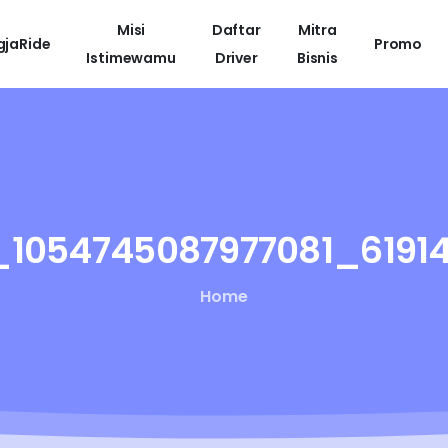
Misi
Daftar
Mitra
gjaRide
Promo
Istimewamu
Driver
Bisnis
_1054745087977081_6191
Home