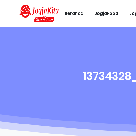
Beranda
JogjaFood
Jo
13734328