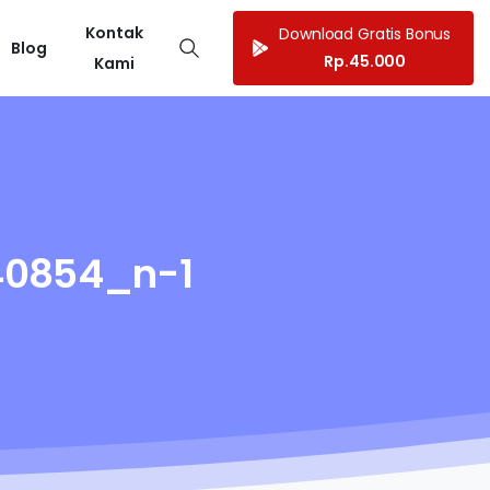
Kontak
Download Gratis Bonus
Blog
Rp.45.000
Kami
40854_n-1