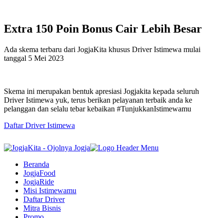
Extra
150
Poin
Bonus
Cair
Lebih
Besar
Ada skema terbaru dari JogjaKita khusus Driver Istimewa mulai
tanggal 5 Mei 2023
Skema ini merupakan bentuk apresiasi Jogjakita kepada seluruh
Driver Istimewa yuk, terus berikan pelayanan terbaik anda ke
pelanggan dan selalu tebar kebaikan #TunjukkanIstimewamu
Daftar Driver Istimewa
Beranda
JogjaFood
JogjaRide
Misi Istimewamu
Daftar Driver
Mitra Bisnis
Promo